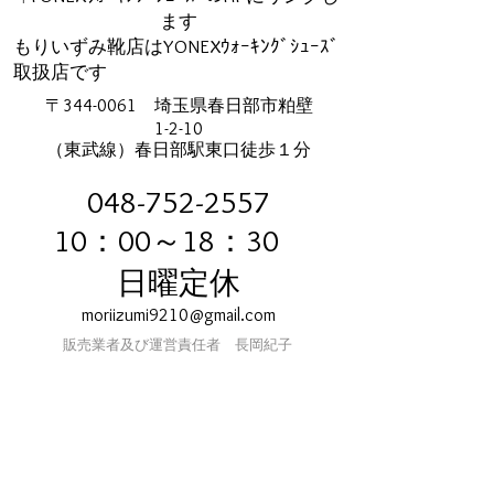
ます
もりいずみ靴店はYONEXｳｫｰｷﾝｸﾞｼｭｰｽﾞ
取扱店です
〒344-0061 埼玉県春日部市粕壁
1-2-10
（東武線）春日部駅東口徒歩１分
048-752-2557
​ 10：0
0～18：30
日曜定休
moriizumi9210@gmail.com
販売業者及び運営責任者 長岡紀子