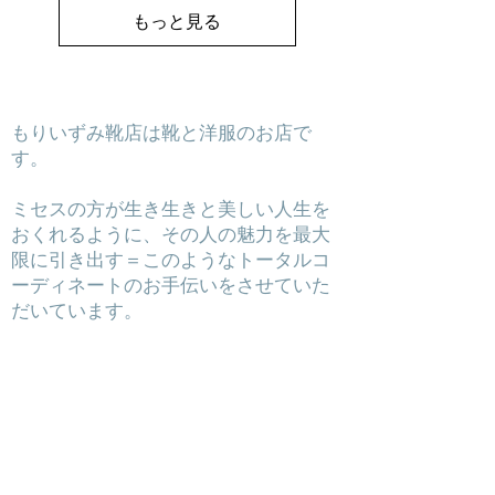
もっと見る
​もりいずみ靴店は靴と洋服のお店で
す。
ミセスの方が生き生きと美しい人生を
おくれるように、その人の魅力を最大
限に引き出す＝このようなトータルコ
ーディネートのお手伝いをさせていた
だいています。
そして
もりいずみ靴店では、シューフィッタ
ーがあなたの一足をお選びします。
足に優しい靴はもちろん、ファッショ
ンにもこだわる女性を応援します。