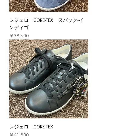
レジェロ GORE-TEX ヌバック-イ
ンディゴ
価格
￥38,500
レジェロ GORE-TEX
価格
￥41,800