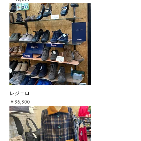
レジェロ
価格
￥36,300